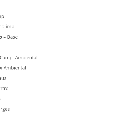
mp
colimp
o
– Base
s
Campi Ambiental
i Ambiental
aus
ntro
s
rges