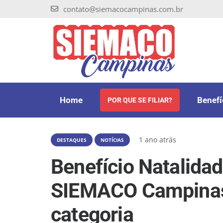
contato@siemacocampinas.com.br
Home
Benefí
POR QUE SE FILIAR?
1 ano atrás
DESTAQUES
NOTÍCIAS
Benefício Natalidad
SIEMACO Campinas 
categoria