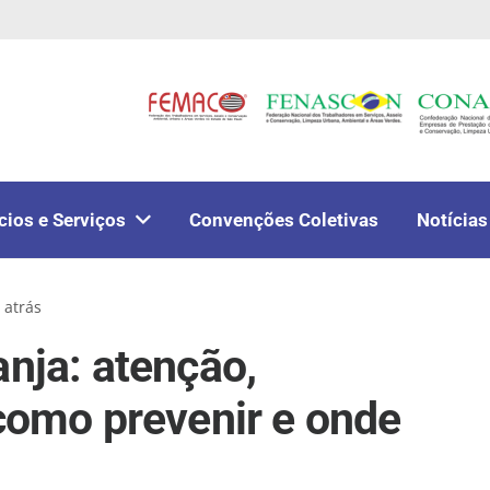
cios e Serviços
Convenções Coletivas
Notícias
 atrás
nja: atenção,
 como prevenir e onde