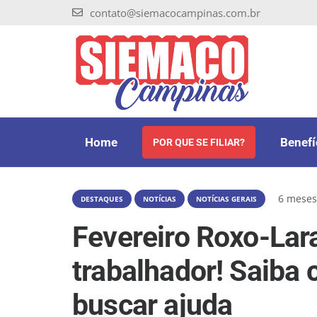
contato@siemacocampinas.com.br
Home
Benefí
POR QUE SE FILIAR?
6 meses
DESTAQUES
NOTÍCIAS
NOTÍCIAS GERAIS
Fevereiro Roxo-Lara
trabalhador! Saiba
buscar ajuda